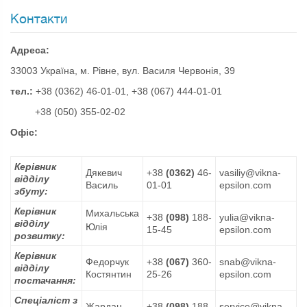
Контакти
Адреса:
33003 Україна, м. Рівне, вул. Василя Червонія, 39
тел.:
+38 (0362) 46-01-01, +38 (‎067) 444-01-01
+38 (050) 355-02-02
Офіс:
Керівник
Дякевич
+38
(0362)
46-
vasiliy@vikna-
відділу
Василь
01-01
epsilon.com
збуту:
Керівник
Михальська
+38
(098)
188-
yulia@vikna-
відділу
Юлія
15-45
epsilon.com
розвитку:
Керівник
Федорчук
+38
(067)
360-
snab@vikna-
відділу
Костянтин
25-26
epsilon.com
постачання:
Спеціаліст з
Жардан
+38
(098)
188-
service@vikna-