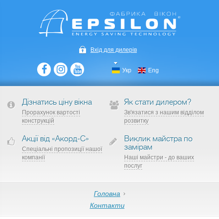
Вхід для дилерів
Укр
Eng
Дізнатись ціну вікна
Як стати дилером?
Прорахунок вартості
Зв'язатися з нашим відділом
конструкцій
розвитку
Акції від «Акорд-С»
Виклик майстра по
замірам
Спеціальні пропозиції нашої
компанії
Наші майстри - до ваших
послуг
Головна
Контакти