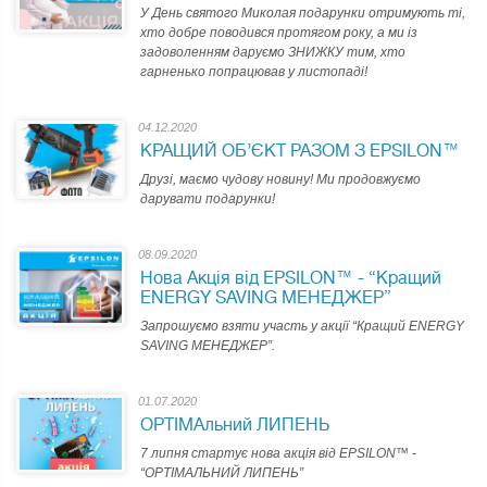
У День святого Миколая подарунки отримують ті,
хто добре поводився протягом року, а ми із
задоволенням даруємо ЗНИЖКУ тим, хто
гарненько попрацював у листопаді!
04.12.2020
КРАЩИЙ ОБ’ЄКТ РАЗОМ З EPSILON™
Друзі, маємо чудову новину! Ми продовжуємо
дарувати подарунки!
08.09.2020
Нова Акція від EPSILON™ - “Кращий
ENERGY SAVING МЕНЕДЖЕР”
Запрошуємо взяти участь у акції “Кращий ENERGY
SAVING МЕНЕДЖЕР”.
01.07.2020
OPTIMAльний ЛИПЕНЬ
7 липня стартує нова акція від EPSILON™ -
“OPTIMAЛЬНИЙ ЛИПЕНЬ”