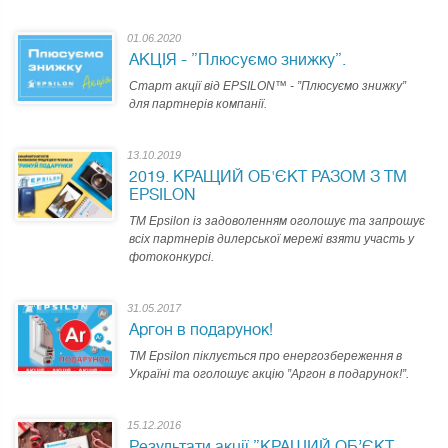
01.06.2020
АКЦІЯ - ”Плюсуємо знижку”.
Старт акції від EPSILON™ - ”Плюсуємо знижку”
для партнерів компанії.
13.10.2019
2019. КРАЩИЙ ОБ'ЄКТ РАЗОМ З ТМ
EPSILON
ТМ Epsilon із задоволенням оголошує та запрошує
всіх партнерів дилерської мережі взяти участь у
фотоконкурсі.
31.05.2017
Аргон в подарунок!
TM Epsilon піклується про енергозбереження в
Україні та оголошує акцію ”Аргон в подарунок!”.
15.12.2016
Результати акції ”КРАЩИЙ ОБ’ЄКТ