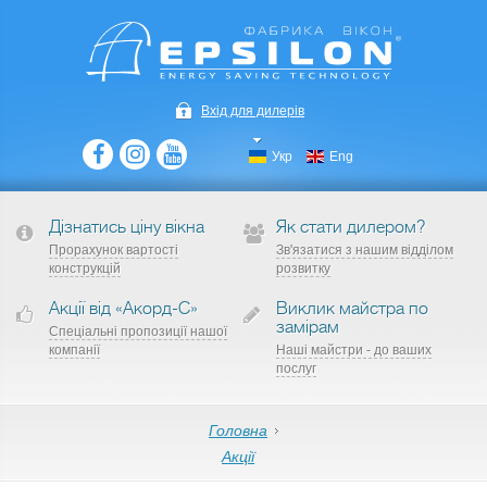
Вхід для дилерів
Укр
Eng
Дізнатись ціну вікна
Як стати дилером?
Прорахунок вартості
Зв'язатися з нашим відділом
конструкцій
розвитку
Акції від «Акорд-С»
Виклик майстра по
замірам
Спеціальні пропозиції нашої
компанії
Наші майстри - до ваших
послуг
Головна
Акції