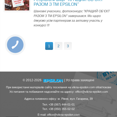
РАЗОМ З ТМ EPSILON”
Шановні учасники, фотоконкурс ”КРАЩИЙ ОБ’ЄКТ
РАЗОМ З ТМ EPSILON” завершився. Ми щиро
дякуємо усім партнерам за активну участь у
конкурсі !!!
1
2
3
© 2012-2026
| Усі права захищені
При використанні матеріалів сайту посилання на vikna-epsilon.com обов'язкове
Усі питання та побажання надсилайте на адресу: office@vikna-epsilon.com
Адреса головного офісу: м. Рівне, вул. Гагарина, 39
Тел. +38 (067) 444-01-01
Тел. +38 (050) 355-02-02
E-mail: office@vikna-epsilon.com